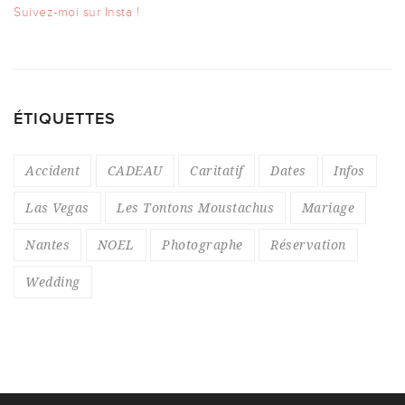
Suivez-moi sur Insta !
ÉTIQUETTES
Accident
CADEAU
Caritatif
Dates
Infos
Las Vegas
Les Tontons Moustachus
Mariage
Nantes
NOEL
Photographe
Réservation
Wedding