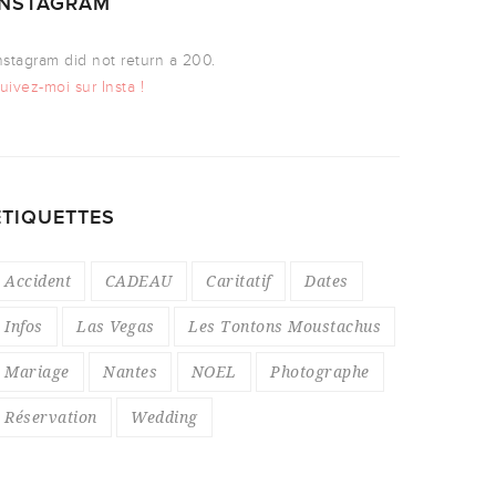
INSTAGRAM
nstagram did not return a 200.
uivez-moi sur Insta !
ÉTIQUETTES
Accident
CADEAU
Caritatif
Dates
Infos
Las Vegas
Les Tontons Moustachus
Mariage
Nantes
NOEL
Photographe
Réservation
Wedding