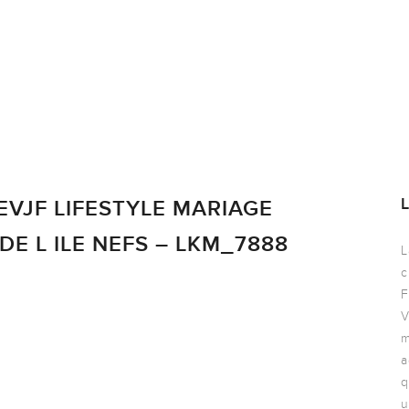
VJF LIFESTYLE MARIAGE
E L ILE NEFS – LKM_7888
L
c
F
V
m
a
q
u