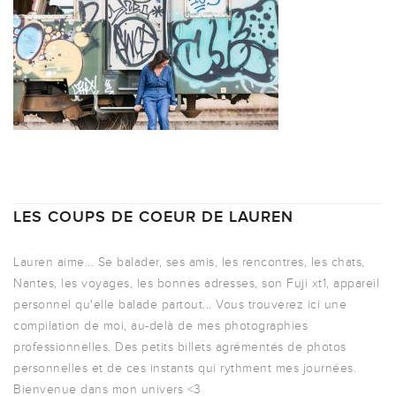
LES COUPS DE COEUR DE LAUREN
Lauren aime... Se balader, ses amis, les rencontres, les chats,
Nantes, les voyages, les bonnes adresses, son Fuji xt1, appareil
personnel qu'elle balade partout... Vous trouverez ici une
compilation de moi, au-delà de mes photographies
professionnelles. Des petits billets agrémentés de photos
personnelles et de ces instants qui rythment mes journées.
Bienvenue dans mon univers <3