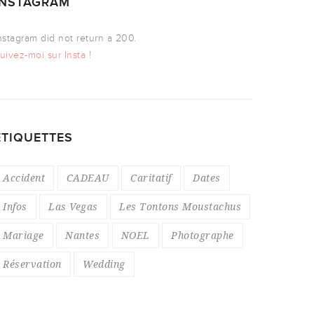
INSTAGRAM
nstagram did not return a 200.
uivez-moi sur Insta !
ÉTIQUETTES
Accident
CADEAU
Caritatif
Dates
Infos
Las Vegas
Les Tontons Moustachus
Mariage
Nantes
NOEL
Photographe
Réservation
Wedding