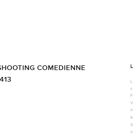
 SHOOTING COMEDIENNE
413
L
c
F
V
m
a
q
u