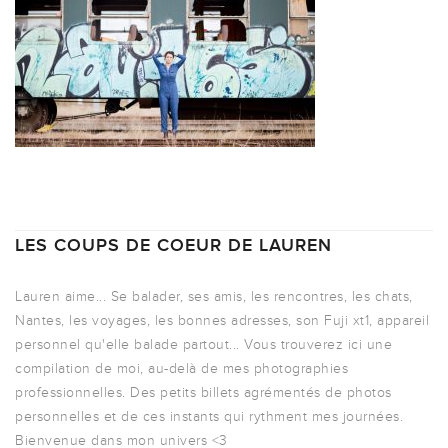
LES COUPS DE COEUR DE LAUREN
Lauren aime... Se balader, ses amis, les rencontres, les chats,
Nantes, les voyages, les bonnes adresses, son Fuji xt1, appareil
personnel qu'elle balade partout... Vous trouverez ici une
compilation de moi, au-delà de mes photographies
professionnelles. Des petits billets agrémentés de photos
personnelles et de ces instants qui rythment mes journées.
Bienvenue dans mon univers <3