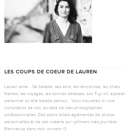
LES COUPS DE COEUR DE LAUREN
Lauren aime... Se balader, ses amis, les rencontres, les chats,
Nantes, les voyages, les bonnes adresses, son Fuji xt1, appareil
personnel qu'elle balade partout... Vous trouverez ici une
compilation de moi, au-delà de mes photographies
professionnelles. Des petits billets agrémentés de photos
personnelles et de ces instants qui rythment mes journées.
Bienvenue dans mon univers <3