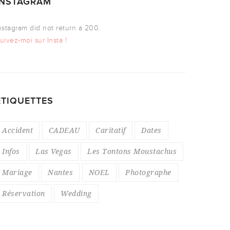
INSTAGRAM
nstagram did not return a 200.
uivez-moi sur Insta !
ÉTIQUETTES
Accident
CADEAU
Caritatif
Dates
Infos
Las Vegas
Les Tontons Moustachus
Mariage
Nantes
NOEL
Photographe
Réservation
Wedding