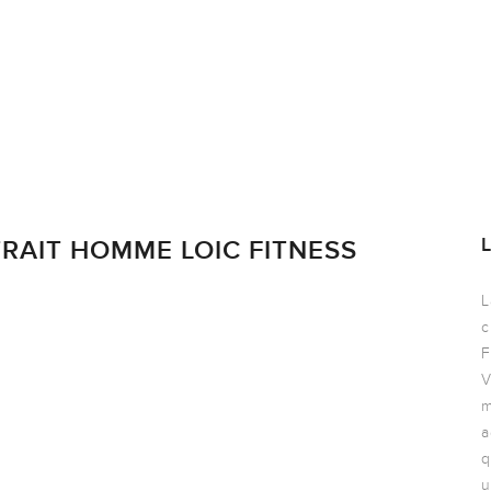
AIT HOMME LOIC FITNESS
L
c
F
V
m
a
q
u