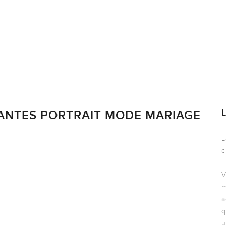
ANTES PORTRAIT MODE MARIAGE
L
c
F
V
m
a
q
u