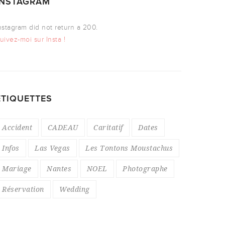
INSTAGRAM
nstagram did not return a 200.
uivez-moi sur Insta !
ÉTIQUETTES
Accident
CADEAU
Caritatif
Dates
Infos
Las Vegas
Les Tontons Moustachus
Mariage
Nantes
NOEL
Photographe
Réservation
Wedding