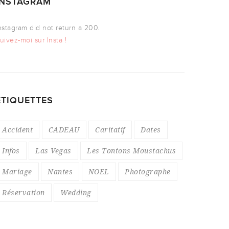
INSTAGRAM
nstagram did not return a 200.
uivez-moi sur Insta !
ÉTIQUETTES
Accident
CADEAU
Caritatif
Dates
Infos
Las Vegas
Les Tontons Moustachus
Mariage
Nantes
NOEL
Photographe
Réservation
Wedding