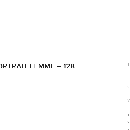
RTRAIT FEMME – 128
L
c
F
V
m
a
q
u