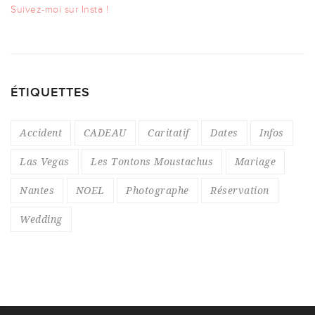
Suivez-moi sur Insta !
ÉTIQUETTES
Accident
CADEAU
Caritatif
Dates
Infos
Las Vegas
Les Tontons Moustachus
Mariage
Nantes
NOEL
Photographe
Réservation
Wedding