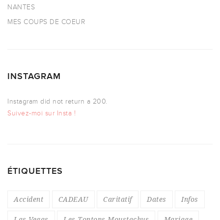
NANTES
MES COUPS DE COEUR
INSTAGRAM
Instagram did not return a 200.
Suivez-moi sur Insta !
ÉTIQUETTES
Accident
CADEAU
Caritatif
Dates
Infos
Las Vegas
Les Tontons Moustachus
Mariage