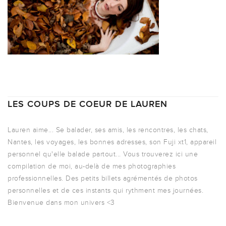
LES COUPS DE COEUR DE LAUREN
Lauren aime... Se balader, ses amis, les rencontres, les chats,
Nantes, les voyages, les bonnes adresses, son Fuji xt1, appareil
personnel qu'elle balade partout... Vous trouverez ici une
compilation de moi, au-delà de mes photographies
professionnelles. Des petits billets agrémentés de photos
personnelles et de ces instants qui rythment mes journées.
Bienvenue dans mon univers <3