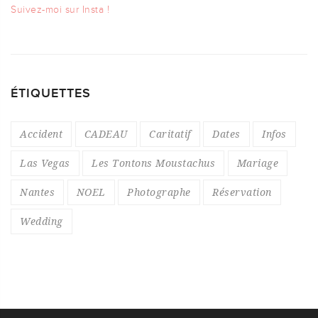
Suivez-moi sur Insta !
ÉTIQUETTES
Accident
CADEAU
Caritatif
Dates
Infos
Las Vegas
Les Tontons Moustachus
Mariage
Nantes
NOEL
Photographe
Réservation
Wedding