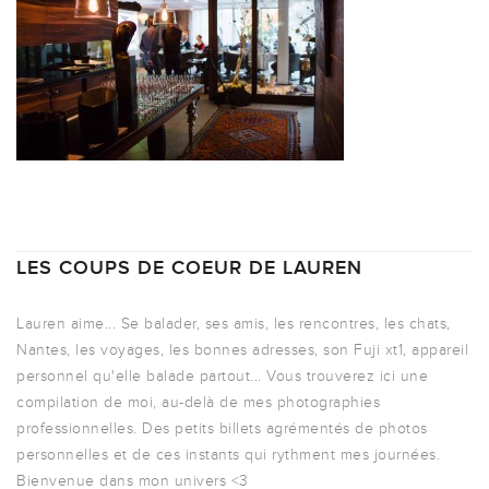
LES COUPS DE COEUR DE LAUREN
Lauren aime... Se balader, ses amis, les rencontres, les chats,
Nantes, les voyages, les bonnes adresses, son Fuji xt1, appareil
personnel qu'elle balade partout... Vous trouverez ici une
compilation de moi, au-delà de mes photographies
professionnelles. Des petits billets agrémentés de photos
personnelles et de ces instants qui rythment mes journées.
Bienvenue dans mon univers <3