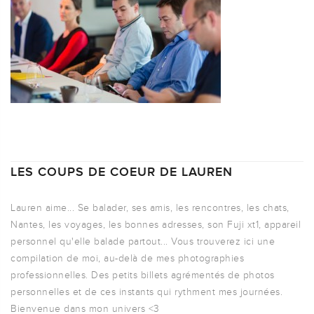
LES COUPS DE COEUR DE LAUREN
Lauren aime... Se balader, ses amis, les rencontres, les chats,
Nantes, les voyages, les bonnes adresses, son Fuji xt1, appareil
personnel qu'elle balade partout... Vous trouverez ici une
compilation de moi, au-delà de mes photographies
professionnelles. Des petits billets agrémentés de photos
personnelles et de ces instants qui rythment mes journées.
Bienvenue dans mon univers <3