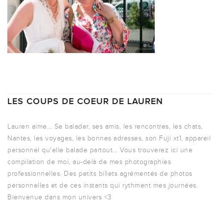
LES COUPS DE COEUR DE LAUREN
Lauren aime... Se balader, ses amis, les rencontres, les chats,
Nantes, les voyages, les bonnes adresses, son Fuji xt1, appareil
personnel qu'elle balade partout... Vous trouverez ici une
compilation de moi, au-delà de mes photographies
professionnelles. Des petits billets agrémentés de photos
personnelles et de ces instants qui rythment mes journées.
Bienvenue dans mon univers <3