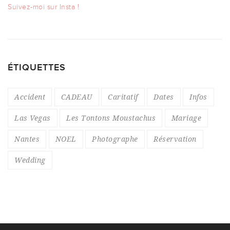
Suivez-moi sur Insta !
ÉTIQUETTES
Accident
CADEAU
Caritatif
Dates
Infos
Las Vegas
Les Tontons Moustachus
Mariage
Nantes
NOEL
Photographe
Réservation
Wedding