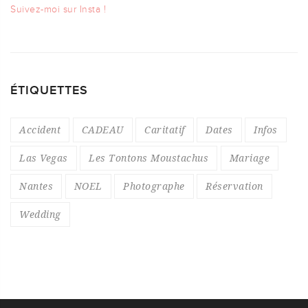
Suivez-moi sur Insta !
ÉTIQUETTES
Accident
CADEAU
Caritatif
Dates
Infos
Las Vegas
Les Tontons Moustachus
Mariage
Nantes
NOEL
Photographe
Réservation
Wedding