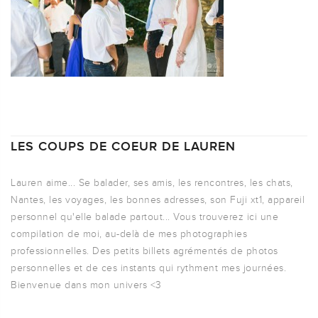
LES COUPS DE COEUR DE LAUREN
Lauren aime... Se balader, ses amis, les rencontres, les chats,
Nantes, les voyages, les bonnes adresses, son Fuji xt1, appareil
personnel qu'elle balade partout... Vous trouverez ici une
compilation de moi, au-delà de mes photographies
professionnelles. Des petits billets agrémentés de photos
personnelles et de ces instants qui rythment mes journées.
Bienvenue dans mon univers <3