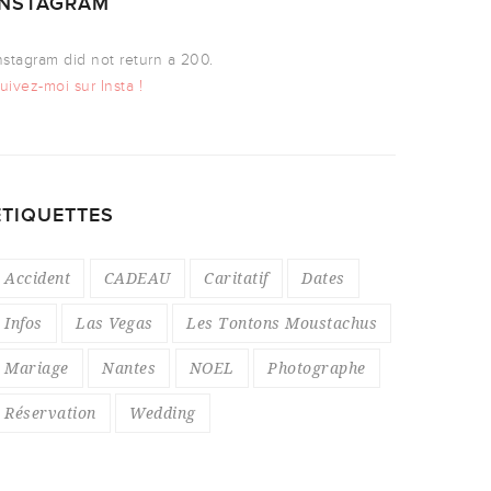
INSTAGRAM
nstagram did not return a 200.
uivez-moi sur Insta !
ÉTIQUETTES
Accident
CADEAU
Caritatif
Dates
Infos
Las Vegas
Les Tontons Moustachus
Mariage
Nantes
NOEL
Photographe
Réservation
Wedding