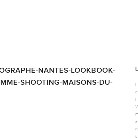
TOGRAPHE-NANTES-LOOKBOOK-
MME-SHOOTING-MAISONS-DU-
L
c
F
V
m
a
q
u