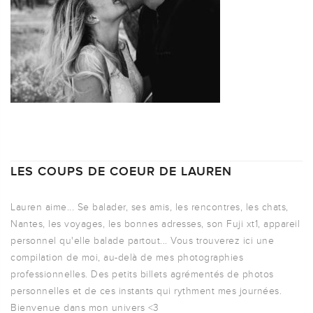
LES COUPS DE COEUR DE LAUREN
Lauren aime... Se balader, ses amis, les rencontres, les chats,
Nantes, les voyages, les bonnes adresses, son Fuji xt1, appareil
personnel qu'elle balade partout... Vous trouverez ici une
compilation de moi, au-delà de mes photographies
professionnelles. Des petits billets agrémentés de photos
personnelles et de ces instants qui rythment mes journées.
Bienvenue dans mon univers <3