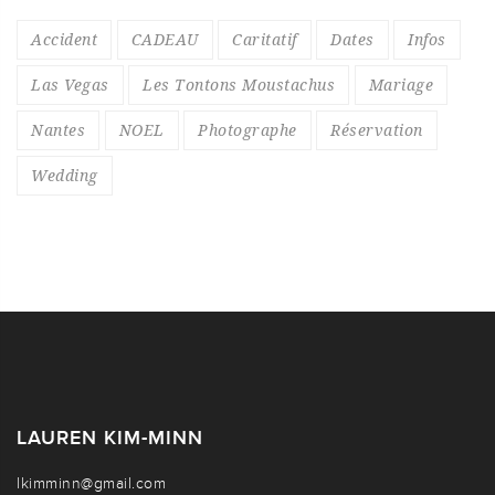
Accident
CADEAU
Caritatif
Dates
Infos
Las Vegas
Les Tontons Moustachus
Mariage
Nantes
NOEL
Photographe
Réservation
Wedding
LAUREN KIM-MINN
lkimminn@gmail.com